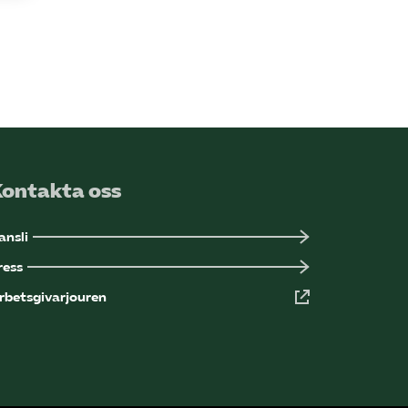
Sök på kompetensforetagen.se
In english
Kontakta oss
ansli
ress
rbetsgivarjouren