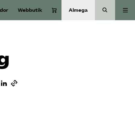
idor
Webbutik
Almega
Aktuellt
g
A-Ö
Auktorisation
Medlemskap
Våra frågor