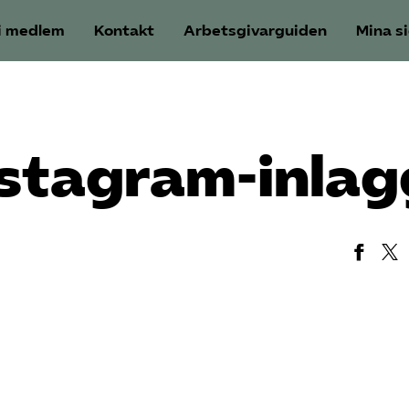
i medlem
Kontakt
Arbetsgivarguiden
Mina s
stagram-inlag