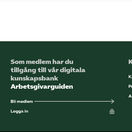
Som medlem har du
tillgång till vår digitala
K
kunskapsbank
Arbetsgivarguiden
P
A
Bli medlem
Logga in