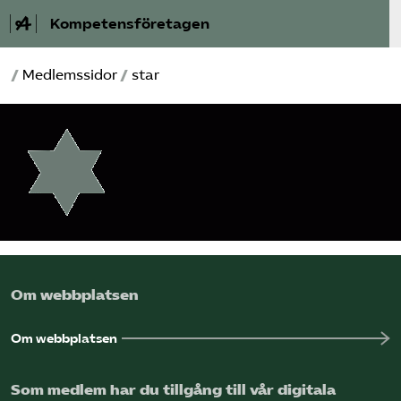
Kompetensföretagen
/
Medlemssidor
/
star
Aktuellt
A-Ö
Auktorisation
Medlemskap
Våra frågor
Om webbplatsen
Kurser och aktiviteter
Om webbplatsen
Om oss
Som medlem har du tillgång till vår digitala