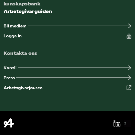
kunskapsbank
Omsättningsstatistik
Arbetsgivarguiden
Webbutik
Bli medlem
Logga in
Mina sidor
Kontakta oss
Bli medlem
Kansli
Logga in på Arbetsgivarguiden
Press
Arbetsgivarjouren
Sök på kompetensforetagen.se
In english