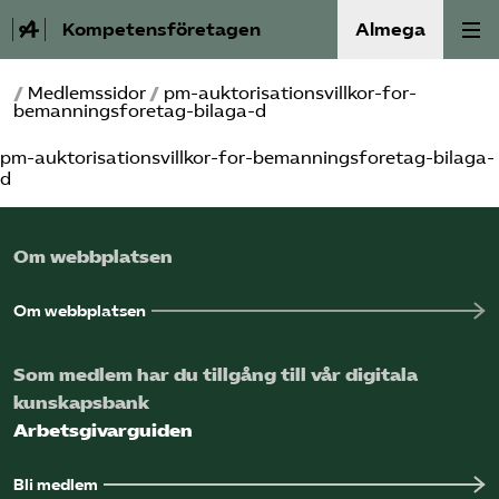
Kompetensföretagen
Almega
/
Medlemssidor
/
pm-auktorisationsvillkor-for-
Aktuellt
bemanningsforetag-bilaga-d
pm-auktorisationsvillkor-for-bemanningsforetag-bilaga-
A-Ö
d
Auktorisation
Om webbplatsen
Medlemskap
Om webbplatsen
Våra frågor
Som medlem har du tillgång till vår digitala
Kurser och aktiviteter
kunskapsbank
Arbetsgivarguiden
Om oss
Bli medlem