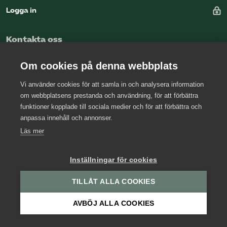
Omsättningsstatistik
Logga in
Webbutik
Kontakta oss
Mina sidor
Kansli
Om cookies på denna webbplats
Press
Vi använder cookies för att samla in och analysera information
om webbplatsens prestanda och användning, för att förbättra
Arbetsgivarjouren
Bli medlem
funktioner kopplade till sociala medier och för att förbättra och
anpassa innehåll och annonser.
Logga in på Arbetsgivarguiden
Läs mer
Sök på kompetensforetagen.se
Inställningar för cookies
TILLÅT ALLA COOKIES
In english
AVBÖJ ALLA COOKIES