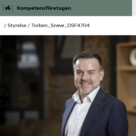
Kompetensföretagen
/
Styrelse
/
Torben_Sneve_DSF4704
Aktuellt
A-Ö
Auktorisation
Medlemskap
Våra frågor
Kurser och aktiviteter
Om oss