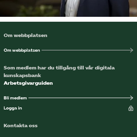
Omsättningsstatistik
Webbutik
Om webbplatsen
Mina sidor
Om webbplatsen
Bli medlem
Som medlem har du tillgång till vår digitala
kunskapsbank
Logga in på Arbetsgivarguiden
Arbetsgivarguiden
Sök på kompetensforetagen.se
Bli medlem
Logga in
In english
Kontakta oss