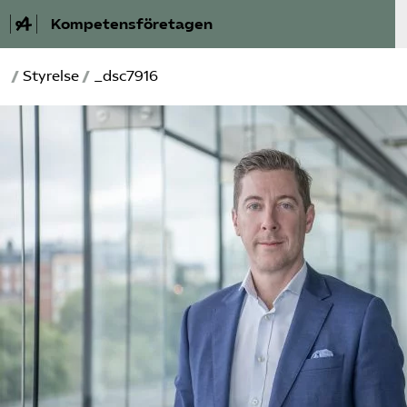
Kompetensföretagen
/
Styrelse
/
_dsc7916
Aktuellt
A-Ö
Auktorisation
Medlemskap
Våra frågor
Kurser och aktiviteter
Om oss