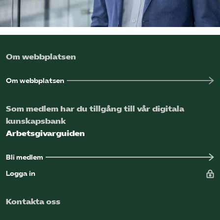
Omsättningsstatistik
Webbutik
Om webbplatsen
Mina sidor
Om webbplatsen
Bli medlem
Som medlem har du tillgång till vår digitala
kunskapsbank
Logga in på Arbetsgivarguiden
Arbetsgivarguiden
Sök på kompetensforetagen.se
Bli medlem
Logga in
In english
Kontakta oss