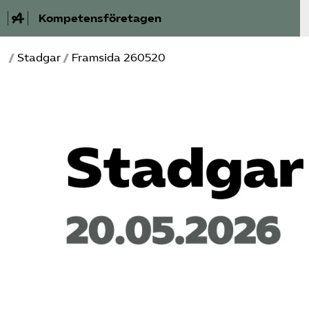
Kompetensföretagen
/
Stadgar
/
Framsida 260520
Aktuellt
A-Ö
Auktorisation
Medlemskap
Våra frågor
Kurser och aktiviteter
Om oss