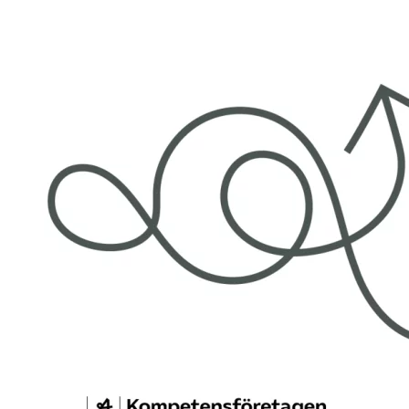
Omsättningsstatistik
Webbutik
Mina sidor
Bli medlem
Logga in på Arbetsgivarguiden
Sök på kompetensforetagen.se
In english