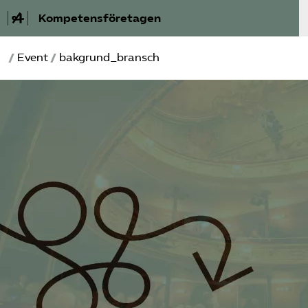
Kompetensföretagen
/
Event
/
bakgrund_bransch
Aktuellt
A-Ö
Auktorisation
Medlemskap
Våra frågor
Kurser och aktiviteter
Om oss