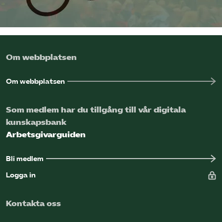
Omsättningsstatistik
Webbutik
Om webbplatsen
Mina sidor
Om webbplatsen
Bli medlem
Som medlem har du tillgång till vår digitala
kunskapsbank
Logga in på Arbetsgivarguiden
Arbetsgivarguiden
Sök på kompetensforetagen.se
Bli medlem
Logga in
In english
Kontakta oss