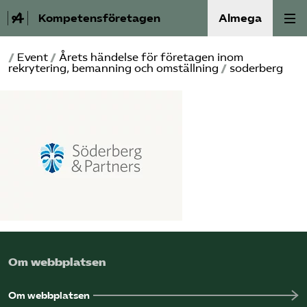
Kompetensföretagen
Almega
/
Event
/
Årets händelse för företagen inom
Aktuellt
rekrytering, bemanning och omställning
/
soderberg
A-Ö
Auktorisation
Medlemskap
Våra frågor
Kurser och aktiviteter
Om webbplatsen
Om oss
Om webbplatsen