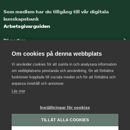
Omsättningsstatistik
Som medlem har du tillgång till vår digitala
kunskapsbank
Webbutik
Arbetsgivarguiden
Mina sidor
Bli medlem
Logga in
Om cookies på denna webbplats
Bli medlem
Vi använder cookies för att samla in och analysera information
Kontakta oss
om webbplatsens prestanda och användning, för att förbättra
Logga in på Arbetsgivarguiden
funktioner kopplade till sociala medier och för att förbättra och
Kansli
anpassa innehåll och annonser.
Sök på kompetensforetagen.se
Press
Läs mer
Arbetsgivarjouren
Inställningar för cookies
In english
TILLÅT ALLA COOKIES