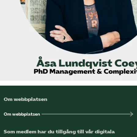
Omsättningsstatistik
Webbutik
Mina sidor
Bli medlem
Logga in på Arbetsgivarguiden
Sök på kompetensforetagen.se
Om webbplatsen
Om webbplatsen
In english
Som medlem har du tillgång till vår digitala