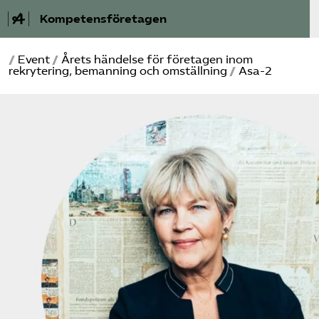
Kompetensföretagen
/
Event
/
Årets händelse för företagen inom
Aktuellt
rekrytering, bemanning och omställning
/
Asa-2
A-Ö
Auktorisation
Medlemskap
Våra frågor
Kurser och aktiviteter
Om oss