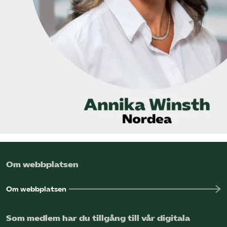
Omsättningsstatistik
Webbutik
Mina sidor
Bli medlem
Logga in på Arbetsgivarguiden
Sök på kompetensforetagen.se
Om webbplatsen
Om webbplatsen
In english
Som medlem har du tillgång till vår digitala