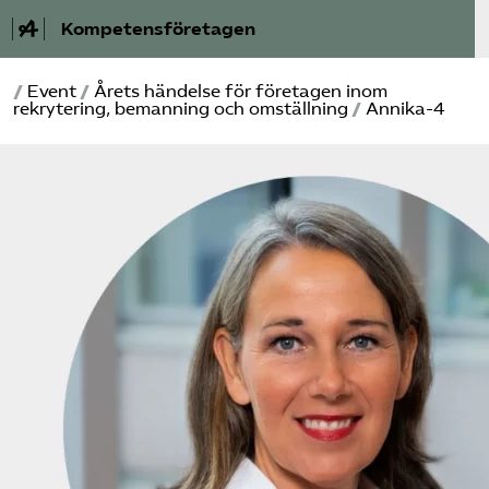
Kompetensföretagen
/
Event
/
Årets händelse för företagen inom
Aktuellt
rekrytering, bemanning och omställning
/
Annika-4
A-Ö
Auktorisation
Medlemskap
Våra frågor
Kurser och aktiviteter
Om oss