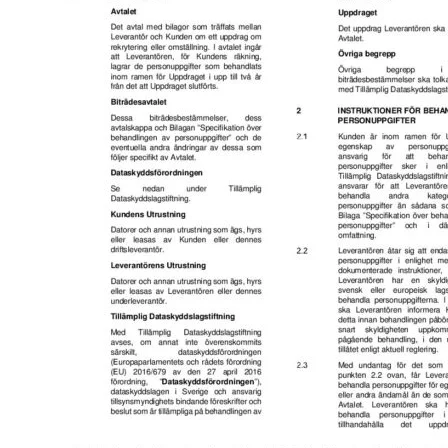
Omsättningsstatistik
Webbutik
Mina sidor
Bli medlem
Logga in på Arbetsgivarguiden
Sök på kompetensforetagen.se
In english