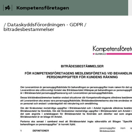
Kompetensföretagen
/
Dataskyddsförordningen - GDPR
/
Aktuellt
bitradesbestammelser
A-Ö
Auktorisation
Medlemskap
Våra frågor
Kurser och aktiviteter
Om oss