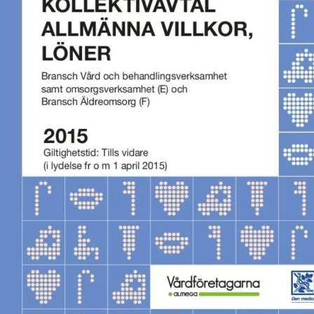
Omsättningsstatistik
Webbutik
Mina sidor
Bli medlem
Logga in på Arbetsgivarguiden
Sök på kompetensforetagen.se
In english