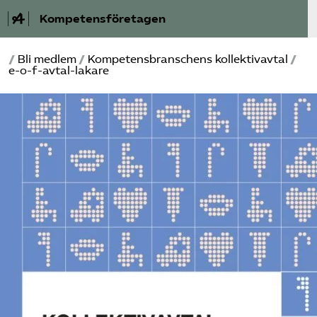
Kompetensföretagen
/
Bli medlem
/
Kompetensbranschens kollektivavtal
/
Aktuellt
e-o-f-avtal-lakare
A-Ö
Auktorisation
Medlemskap
Våra frågor
Kurser och aktiviteter
Om oss