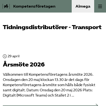
Kompetensföretagen
Almega
Aktuellt
Tidningsdistributörer - Transport
A-Ö
Auktorisation
29 april
Medlemskap
Årsmöte 2026
Våra frågor
Välkommen till Kompetens­företagens årsmöte 2026.
Onsdagen den 20 maj klockan 13.30 är det dags för
Kompetens­företagens årsmöte som hålls både fysiskt
Kurser och aktiviteter
samt digitalt. Datum: Onsdag den 20 maj 2026 Plats:
Digitalt (Microsoft Teams) och Stallet 2 i …
Om oss