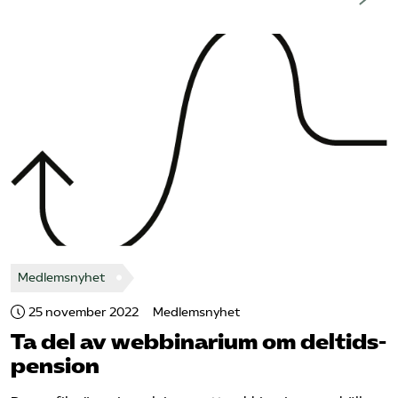
Omsättningsstatistik
Webbutik
Mina sidor
Bli medlem
Logga in på Arbetsgivarguiden
Sök på kompetensforetagen.se
Medlemsnyhet
25 november 2022
Medlemsnyhet
Ta del av webbinarium om deltids­
In english
pension