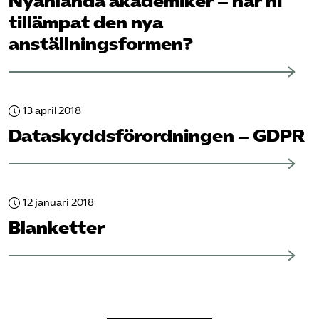
Nyanlända akademiker – har ni
tillämpat den nya
anställningsformen?
13 april 2018
Data­skydds­förordningen – GDPR
12 januari 2018
Blanketter