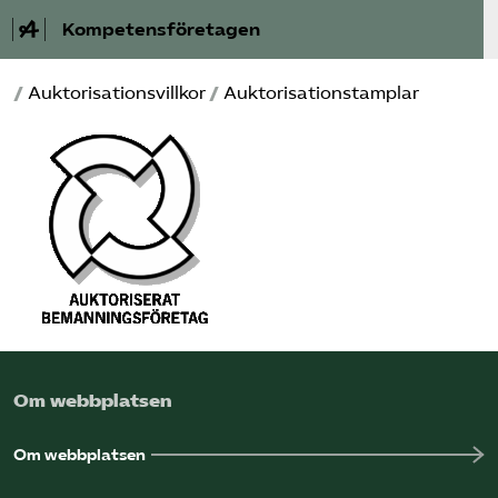
Kompetensföretagen
/
Auktorisationsvillkor
/
Auktorisationstamplar
Aktuellt
A-Ö
Auktorisation
Medlemskap
Våra frågor
Om webbplatsen
Kurser och aktiviteter
Om webbplatsen
Om oss