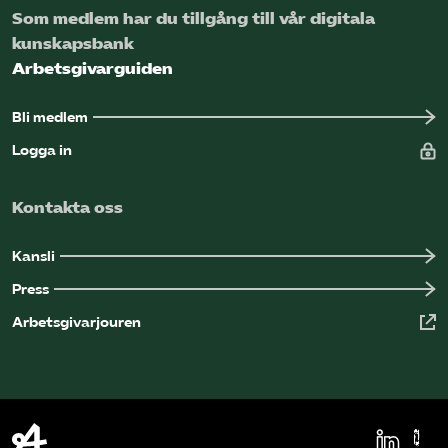
Som medlem har du tillgång till vår digitala
Omsättningsstatistik
kunskapsbank
Arbetsgivarguiden
Webbutik
Bli medlem
Mina sidor
Logga in
Bli medlem
Kontakta oss
Logga in på Arbetsgivarguiden
Kansli
Press
Sök på kompetensforetagen.se
Arbetsgivarjouren
In english