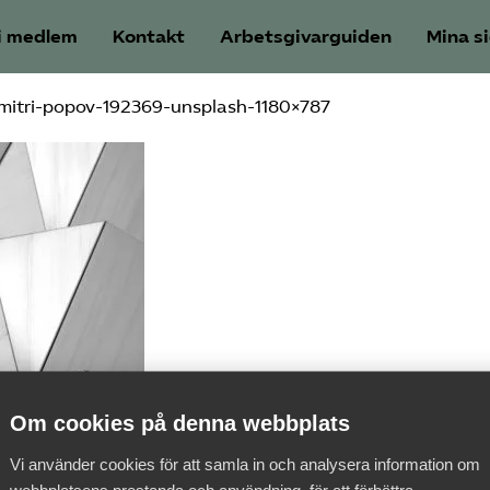
i medlem
Kontakt
Arbetsgivarguiden
Mina s
mitri-popov-192369-unsplash-1180×787
Om cookies på denna webbplats
Vi använder cookies för att samla in och analysera information om