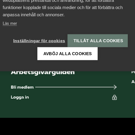
webbplatsens prestanda och användning, för att förbättra
funktioner kopplade till sociala medier och för att förbättra och
anpassa innehåll och annonser.
Läs mer
Inställningar för cookies
TILLÅT ALLA COOKIES
Som medlem har du
tillgång till vår digitala
AVBÖJ ALLA COOKIES
K
kunskapsbank
Arbetsgivarguiden
P
A
Bli medlem
Logga in