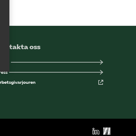
Kurser och aktiviteter
Om oss
Omsättningsstatistik
Kontakta oss
ansli
Webbutik
ress
rbetsgivarjouren
Mina sidor
Bli medlem
Logga in på
Arbetsgivarguiden