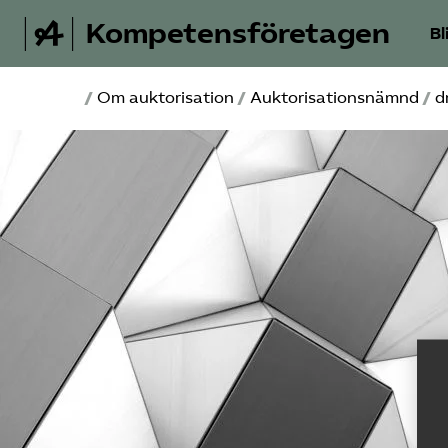
Kompetensföretagen
Bl
/
Om auktorisation
/
Auktorisationsnämnd
/
d