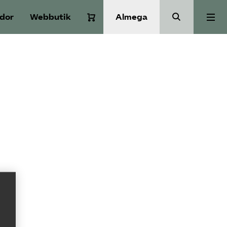
idor
Webbutik
Almega
Aktuellt
A-Ö
Auktorisation
Medlemskap
Våra frågor