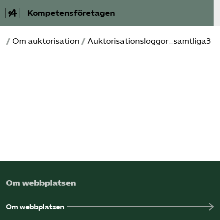
Kompetensföretagen
/
Om auktorisation
/
Auktorisationsloggor_samtliga3
Aktuellt
A-Ö
Auktorisation
Medlemskap
Våra frågor
Kurser och aktiviteter
Om webbplatsen
Om oss
Om webbplatsen