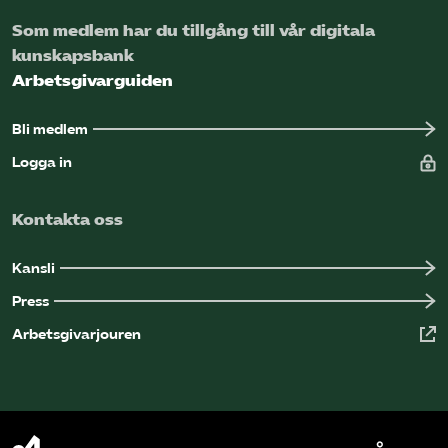
Omsättningsstatistik
Som medlem har du tillgång till vår digitala
kunskapsbank
Webbutik
Arbetsgivarguiden
Mina sidor
Bli medlem
Logga in
Bli medlem
Kontakta oss
Logga in på Arbetsgivarguiden
Kansli
Press
Sök på kompetensforetagen.se
Arbetsgivarjouren
In english