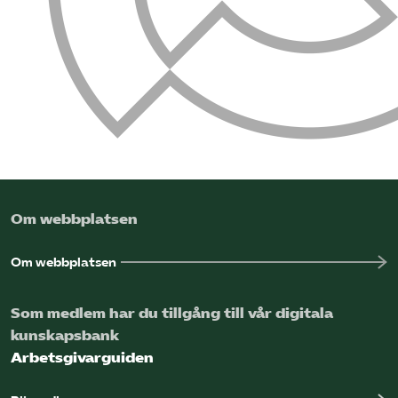
Omsättningsstatistik
Webbutik
Mina sidor
Bli medlem
Om webbplatsen
Logga in på Arbetsgivarguiden
Om webbplatsen
Sök på kompetensforetagen.se
Som medlem har du tillgång till vår digitala
kunskapsbank
In english
Arbetsgivarguiden