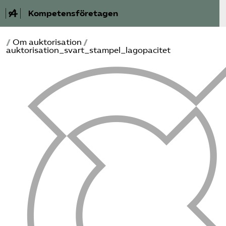
Kompetensföretagen
/
Om auktorisation
/
Aktuellt
auktorisation_svart_stampel_lagopacitet
A-Ö
Auktorisation
Medlemskap
Våra frågor
Kurser och aktiviteter
Om oss