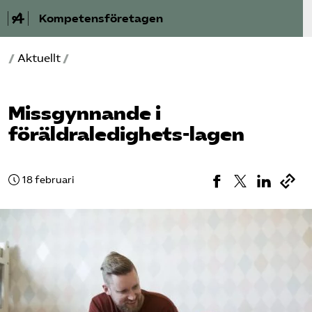
Kompetensföretagen
/
Aktuellt
/
Aktuellt
A-Ö
Missgynnande i
föräldraledighets-lagen
Auktorisation
Medlemskap
18 februari
Våra frågor
Kurser och aktiviteter
Om oss