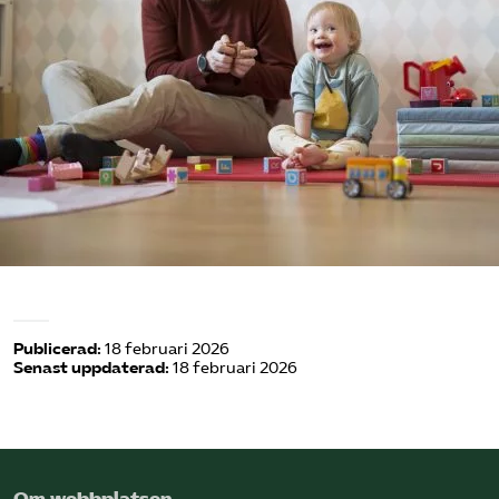
Omsättningsstatistik
Webbutik
Mina sidor
Bli medlem
Logga in på Arbetsgivarguiden
Sök på kompetensforetagen.se
Publicerad:
18 februari 2026
Senast uppdaterad:
18 februari 2026
In english
Om webbplatsen