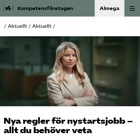
Kompetensföretagen
Almega
/
Aktuellt
/
Aktuellt
/
Aktuellt
A-Ö
Auktorisation
Medlemskap
Våra frågor
Kurser och aktiviteter
Nya regler för nystartsjobb –
allt du behöver veta
Om oss