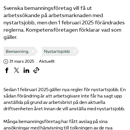
Omsättningsstatistik
Svenska bemanningsföretag vill få ut
arbetssökande på arbetsmarknaden med
Webbutik
nystartsjobb, men den 1 februari 2025 förändrades
reglerna. Kompetensföretagen förklarar vad som
Mina sidor
gäller.
Bemanning
Nystartsjobb
Bli medlem
31 mars 2025
Aktuellt
Logga in på Arbetsgivarguiden
Sedan 1 februari 2025 gäller nya regler för nystartsjobb. En
Sök på kompetensforetagen.se
sådan förändring är att arbetsgivare inte får ha sagt upp
anställda på grund av arbetsbrist på den aktuella
driftsenheten året innan de vill anställa med nystartsjobb.
In english
Många bemanningsföretag har fått avslag på sina
ansökningar med hänvisning till tolkningen av de nya