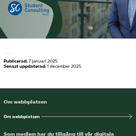
Omsättningsstatistik
Webbutik
Mina sidor
Bli medlem
Publicerad:
7 januari 2025
Senast uppdaterad:
1 december 2025
Logga in på Arbetsgivarguiden
Sök på kompetensforetagen.se
Om webbplatsen
Om webbplatsen
In english
Som medlem har du tillgång till vår digitala