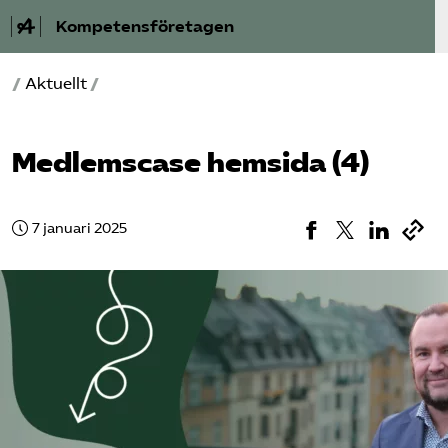
Kompetensföretagen
/
Aktuellt
/
Aktuellt
A-Ö
Medlemscase hemsida (4)
Auktorisation
7 januari 2025
Medlemskap
Våra frågor
Kurser och aktiviteter
Om oss