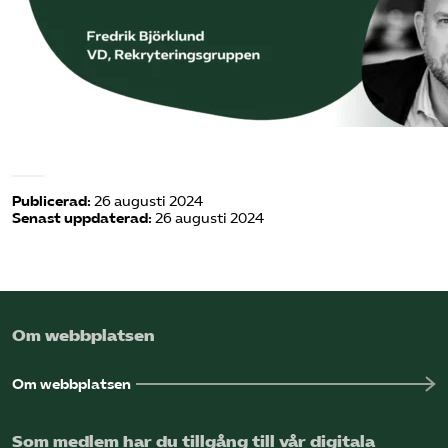
Omsättningsstatistik
Webbutik
Mina sidor
Bli medlem
Publicerad:
26 augusti 2024
Senast uppdaterad:
26 augusti 2024
Logga in på Arbetsgivarguiden
Sök på kompetensforetagen.se
Om webbplatsen
Om webbplatsen
In english
Som medlem har du tillgång till vår digitala