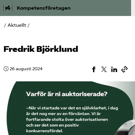
Kompetensföretagen
/
Aktuellt
/
Aktuellt
A-Ö
Fredrik Björklund
Auktorisation
26 augusti 2024
Medlemskap
Våra frågor
Kurser och aktiviteter
Om oss