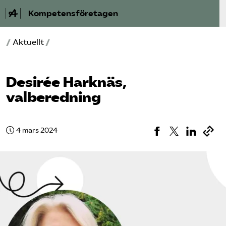
Kompetensföretagen
/
Aktuellt
/
Aktuellt
A-Ö
Desirée Harknäs,
valberedning
Auktorisation
Medlemskap
4 mars 2024
Våra frågor
Kurser och aktiviteter
Om oss