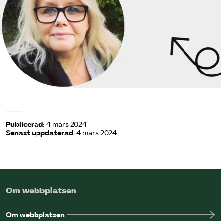
Omsättningsstatistik
Webbutik
Mina sidor
Bli medlem
Publicerad:
4 mars 2024
Logga in på Arbetsgivarguiden
Senast uppdaterad:
4 mars 2024
Sök på kompetensforetagen.se
Om webbplatsen
In english
Om webbplatsen