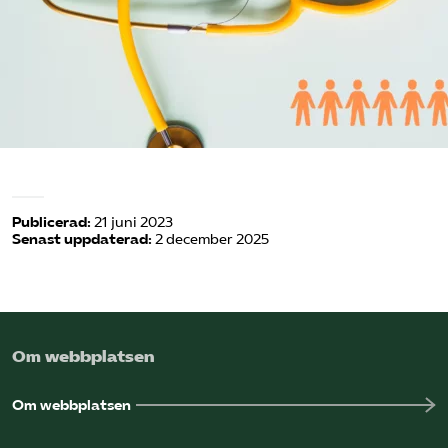
Omsättningsstatistik
Webbutik
Mina sidor
Bli medlem
Publicerad:
21 juni 2023
Senast uppdaterad:
2 december 2025
Logga in på Arbetsgivarguiden
Sök på kompetensforetagen.se
Om webbplatsen
In english
Om webbplatsen