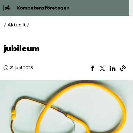
Kompetensföretagen
/
Aktuellt
/
Aktuellt
A-Ö
jubileum
Auktorisation
21 juni 2023
Medlemskap
Våra frågor
Kurser och aktiviteter
Om oss