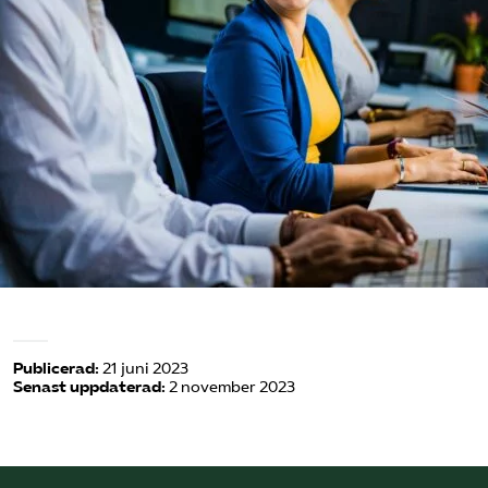
Omsättningsstatistik
Webbutik
Mina sidor
Bli medlem
Logga in på Arbetsgivarguiden
Sök på kompetensforetagen.se
Publicerad:
21 juni 2023
Senast uppdaterad:
2 november 2023
In english