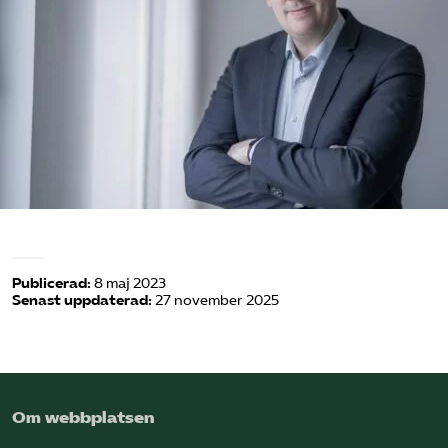
Omsättningsstatistik
Webbutik
Mina sidor
Bli medlem
Logga in på Arbetsgivarguiden
Publicerad:
8 maj 2023
Senast uppdaterad:
27 november 2025
Sök på kompetensforetagen.se
In english
Om webbplatsen