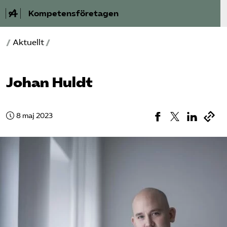
Kompetensföretagen
/
Aktuellt
/
Aktuellt
A-Ö
Johan Huldt
Auktorisation
8 maj 2023
Medlemskap
Våra frågor
Kurser och aktiviteter
Om oss