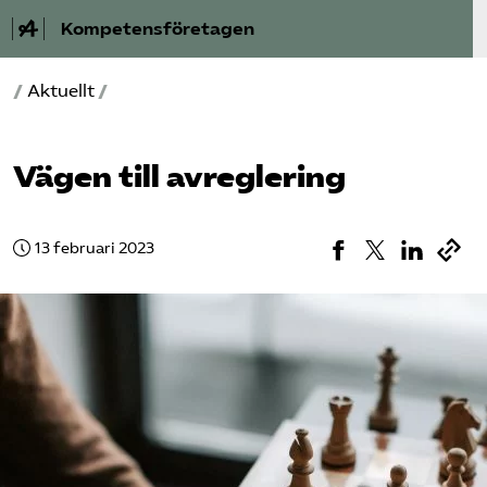
Kompetensföretagen
/
Aktuellt
/
Aktuellt
A-Ö
Vägen till avreglering
Auktorisation
13 februari 2023
Medlemskap
Våra frågor
Kurser och aktiviteter
Om oss