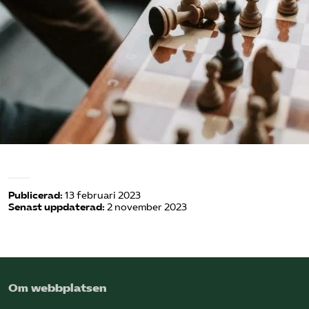
Omsättningsstatistik
Webbutik
Mina sidor
Bli medlem
Logga in på Arbetsgivarguiden
Publicerad:
13 februari 2023
Senast uppdaterad:
2 november 2023
Sök på kompetensforetagen.se
In english
Om webbplatsen