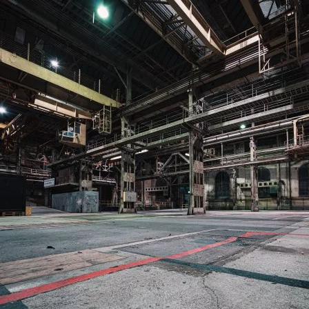
Omsättningsstatistik
Webbutik
Mina sidor
Bli medlem
Logga in på Arbetsgivarguiden
Sök på kompetensforetagen.se
In english