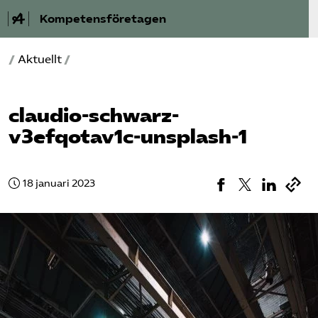
Kompetensföretagen
/
Aktuellt
/
Aktuellt
A-Ö
claudio-schwarz-
v3efqotav1c-unsplash-1
Auktorisation
Medlemskap
18 januari 2023
Våra frågor
Kurser och aktiviteter
Om oss