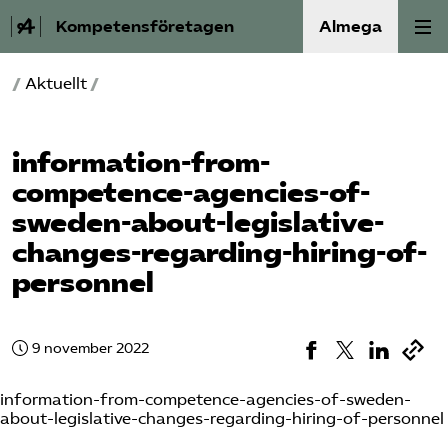
Kompetensföretagen
Almega
/
Aktuellt
/
Aktuellt
A-Ö
information-from-
competence-agencies-of-
Auktorisation
sweden-about-legislative-
changes-regarding-hiring-of-
Medlemskap
personnel
Våra frågor
9 november 2022
Kurser och aktiviteter
information-from-competence-agencies-of-sweden-
Om oss
about-legislative-changes-regarding-hiring-of-personnel