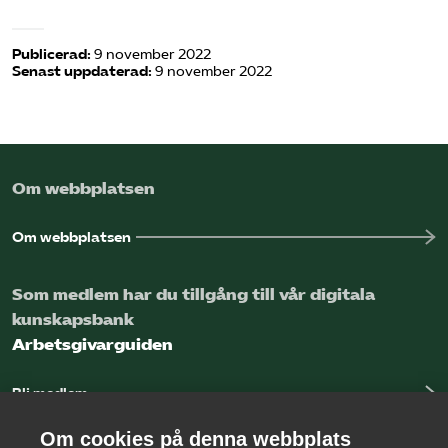
Omsättningsstatistik
Publicerad:
9 november 2022
Webbutik
Senast uppdaterad:
9 november 2022
Mina sidor
Om webbplatsen
Bli medlem
Om webbplatsen
Logga in på Arbetsgivarguiden
Som medlem har du tillgång till vår digitala
Sök på kompetensforetagen.se
kunskapsbank
Arbetsgivarguiden
Bli medlem
In english
Logga in
Om cookies på denna webbplats