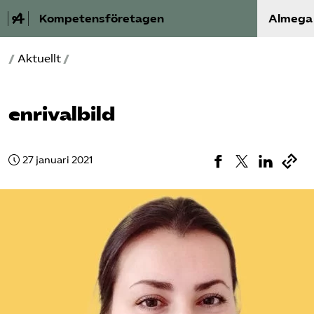
Kompetensföretagen
Almega
/
Aktuellt
/
Aktuellt
A-Ö
enrivalbild
Auktorisation
27 januari 2021
Medlemskap
Våra frågor
Kurser och aktiviteter
Om oss