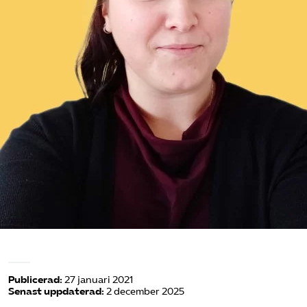
Omsättningsstatistik
Webbutik
Mina sidor
Bli medlem
Logga in på Arbetsgivarguiden
Sök på kompetensforetagen.se
In english
Publicerad:
27 januari 2021
Senast uppdaterad:
2 december 2025