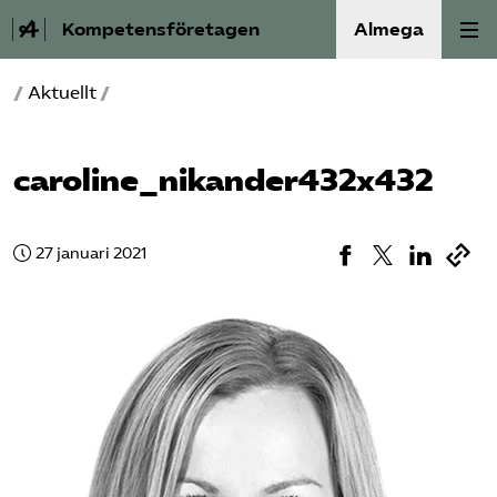
Kompetensföretagen
Almega
/
Aktuellt
/
Aktuellt
A-Ö
caroline_nikander432x432
Auktorisation
27 januari 2021
Medlemskap
Våra frågor
Kurser och aktiviteter
Om oss