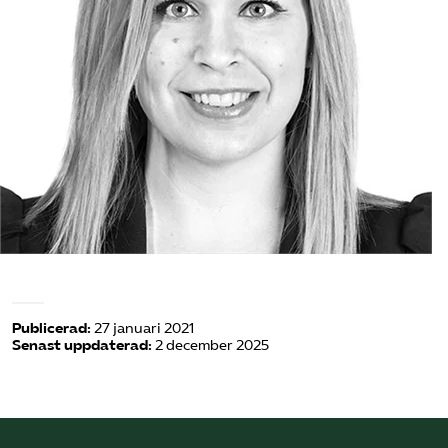
Omsättningsstatistik
Webbutik
Mina sidor
Bli medlem
Logga in på Arbetsgivarguiden
Sök på kompetensforetagen.se
Publicerad:
27 januari 2021
Senast uppdaterad:
2 december 2025
In english