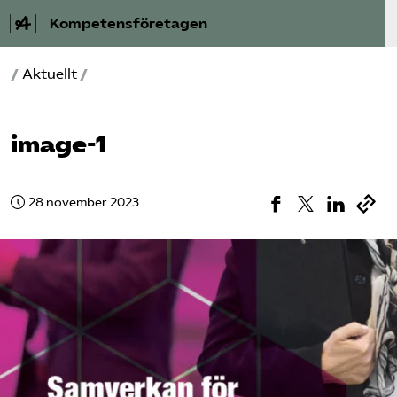
Kompetensföretagen
/
Aktuellt
/
Aktuellt
A-Ö
image-1
Auktorisation
28 november 2023
Medlemskap
Våra frågor
Kurser och aktiviteter
Om oss