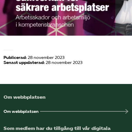
Omsättningsstatistik
Webbutik
Mina sidor
Bli medlem
Publicerad:
28 november 2023
Senast uppdaterad:
28 november 2023
Logga in på Arbetsgivarguiden
Sök på kompetensforetagen.se
Om webbplatsen
Om webbplatsen
In english
Som medlem har du tillgång till vår digitala