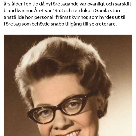
års ålder i en tid då nyföretagande var ovanligt och särskilt
Omsättningsstatistik
bland kvinnor. Året var 1953 och i en lokal i Gamla stan
anställde hon personal, främst kvinnor, som hyrdes ut till
Webbutik
företag som behövde snabb tillgång till sekreterare.
Mina sidor
Bli medlem
Logga in på Arbetsgivarguiden
Sök på kompetensforetagen.se
In english