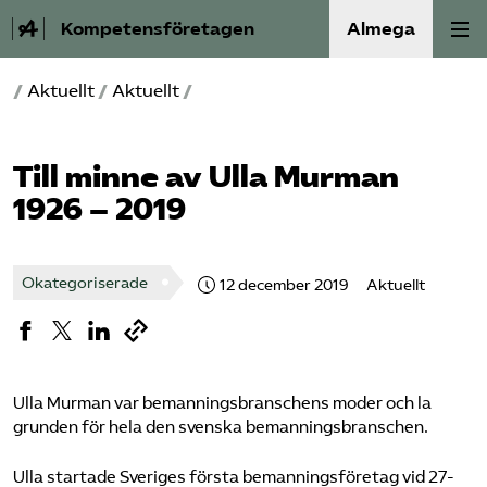
Kompetensföretagen
Almega
/
Aktuellt
/
Aktuellt
/
Aktuellt
A-Ö
Till minne av Ulla Murman
1926 – 2019
Auktorisation
Medlemskap
Okategoriserade
12 december 2019
Aktuellt
Våra frågor
Kurser och aktiviteter
Ulla Murman var bemanningsbranschens moder och la
grunden för hela den svenska bemanningsbranschen.
Om oss
Ulla startade Sveriges första bemanningsföretag vid 27-