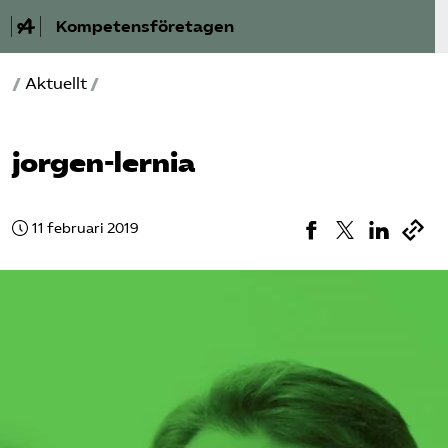
Kompetensföretagen
/
Aktuellt
/
Aktuellt
A-Ö
jorgen-lernia
Auktorisation
11 februari 2019
Medlemskap
Våra frågor
Kurser och aktiviteter
Om oss