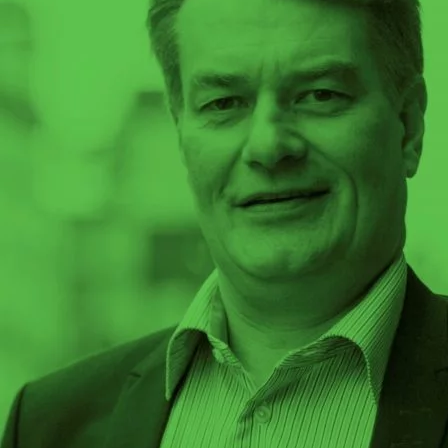
Omsättningsstatistik
Webbutik
Mina sidor
Bli medlem
Logga in på Arbetsgivarguiden
Sök på kompetensforetagen.se
In english