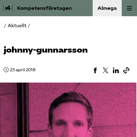
Kompetensföretagen
Almega
/
Aktuellt
/
Aktuellt
A-Ö
johnny-gunnarsson
Auktorisation
23 april 2018
Medlemskap
Våra frågor
Kurser och aktiviteter
Om oss