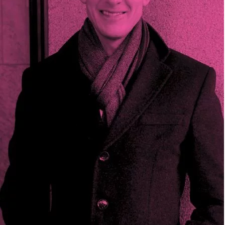
Omsättningsstatistik
Webbutik
Mina sidor
Bli medlem
Logga in på Arbetsgivarguiden
Sök på kompetensforetagen.se
In english