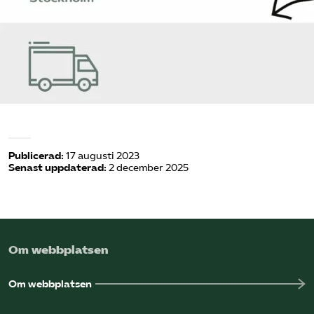
Omsättningsstatistik
Webbutik
Mina sidor
Bli medlem
Publicerad:
17 augusti 2023
Senast uppdaterad:
2 december 2025
Logga in på Arbetsgivarguiden
Sök på kompetensforetagen.se
Om webbplatsen
In english
Om webbplatsen