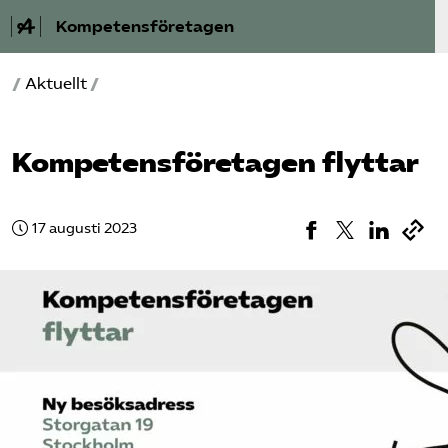
Kompetensföretagen
/
Aktuellt
/
Aktuellt
A-Ö
Kompetens­företagen flyttar
Auktorisation
17 augusti 2023
Medlemskap
Våra frågor
Kurser och aktiviteter
Om oss