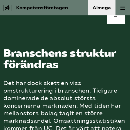
Vad är kompetens­branschen?
Kompetensföretagen
Almega
Vilka är företagen?
Aktuellt
Vilka jobbar i branschen?
A-Ö
Branschens struktur
Branschens bidrag till samhällsekonomin
Auktorisation
förändras
Avslutande ord
Medlemskap
Det har dock skett en viss
Våra frågor
omstrukturering i branschen. Tidigare
dominerade de absolut största
Kurser och aktiviteter
koncernerna marknaden. Med tiden har
mellanstora bolag tagit en större
marknadsandel. Omsättningsstatistiken
Om oss
kommer från UC. Det är värt att notera